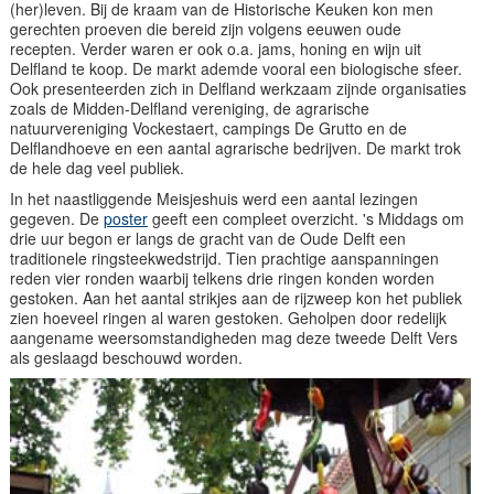
(her)leven. Bij de kraam van de Historische Keuken kon men
gerechten proeven die bereid zijn volgens eeuwen oude
recepten. Verder waren er ook o.a. jams, honing en wijn uit
Delfland te koop. De markt ademde vooral een biologische sfeer.
Ook presenteerden zich in Delfland werkzaam zijnde organisaties
zoals de Midden-Delfland vereniging, de agrarische
natuurvereniging Vockestaert, campings De Grutto en de
Delflandhoeve en een aantal agrarische bedrijven. De markt trok
de hele dag veel publiek.
In het naastliggende Meisjeshuis werd een aantal lezingen
gegeven. De
poster
geeft een compleet overzicht. 's Middags om
drie uur begon er langs de gracht van de Oude Delft een
traditionele ringsteekwedstrijd. Tien prachtige aanspanningen
reden vier ronden waarbij telkens drie ringen konden worden
gestoken. Aan het aantal strikjes aan de rijzweep kon het publiek
zien hoeveel ringen al waren gestoken. Geholpen door redelijk
aangename weersomstandigheden mag deze tweede Delft Vers
als geslaagd beschouwd worden.