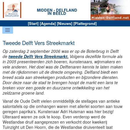
MIDDEN - DELFLAND
IN BEELD
[
Start
] [
Agenda
] [
Nieuws
] [
Plattegrond
]
Tweede Delft Vers Streekmarkt
Op zaterdag 2 september 2006 was er op de Boterbrug in Delft
de
tweede Delft Vers Streekmarkt.
Volgens dezelfde formule als
in 2005 presenteerden zich boeren, kunstenaars, wijnmakers en
vele anderen. Het doel was de Delftenaren kennis te laten maken
met de rijkdommen uit de directe omgeving. Delfland biedt een
breed scala aan streekeigen producten en bijzondere diensten.
Door deze naar de stad te brengen hoopt de markt een lans te
breken voor een goede en duurzame ontwikkeling van het
zeldzame groene land.
Vanaf de Oude Delft vielen onmiddellijk de stellages van antieke
salontafels op die omhangen waren met allerlei soorten aan touw
geregen paprika's. Kunstenaar Adri Huisman was hier bezig!
Uiteraard waren ze ook te koop. Even verderop werd de
Westlandse druif aangeprezen en verkocht door kwekerij
Tuinzight uit Den Hoorn, die de Westlandse druiventeelt laat